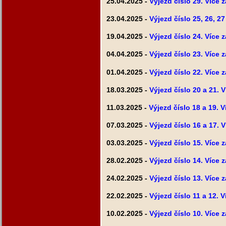
25.04.2025 -
Výjezd číslo 29. Více 
23.04.2025 -
Výjezd číslo 25, 26, 2
19.04.2025 -
Výjezd číslo 24. Více 
04.04.2025 -
Výjezd číslo 23. Více 
01.04.2025 -
Výjezd číslo 22. Více 
18.03.2025 -
Výjezd číslo 20 a 21. 
11.03.2025 -
Výjezd číslo 18 a 19. 
07.03.2025 -
Výjezd číslo 16 a 17. 
03.03.2025 -
Výjezd číslo 15. Více 
28.02.2025 -
Výjezd číslo 14. Více 
24.02.2025 -
Výjezd číslo 13. Více 
22.02.2025 -
Výjezd číslo 11 a 12. 
10.02.2025 -
Výjezd číslo 10. Více 