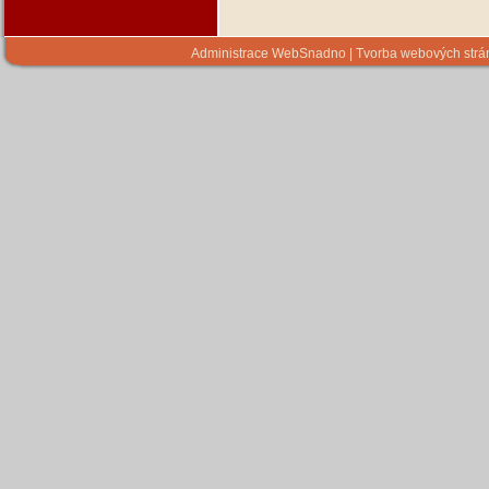
Administrace WebSnadno
|
Tvorba webových str