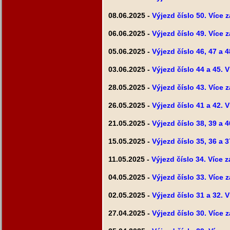
08.06.2025 -
Výjezd číslo 50. Více 
06.06.2025 -
Výjezd číslo 49. Více 
05.06.2025 -
Výjezd číslo 46, 47 a 
03.06.2025 -
Výjezd číslo 44 a 45. 
28.05.2025 -
Výjezd číslo 43. Více 
26.05.2025 -
Výjezd číslo 41 a 42. 
21.05.2025 -
Výjezd číslo 38, 39 a 
15.05.2025 -
Výjezd číslo 35, 36 a 
11.05.2025 -
Výjezd číslo 34. Více 
04.05.2025 -
Výjezd číslo 33. Více 
02.05.2025 -
Výjezd číslo 31 a 32. 
27.04.2025 -
Výjezd číslo 30. Více 