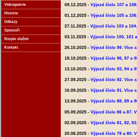
09.12.2025 -
Výjezd číslo 107 a 108
Videogalerie
Historie
01.12.2025 -
Výjezd číslo 105 a 106
Odkazy
27.11.2025 -
Výjezd číslo 103 a 104
Sponzoři
03.11.2025 -
Výjezd číslo 100, 101 
Rozpis služeb
26.10.2025 -
Výjezd číslo 99. Více 
Kontakt
18.10.2025 -
Výjezd číslo 96, 97 a 
13.10.2025 -
Výjezd číslo 93, 94 a 
27.09.2025 -
Výjezd číslo 92. Více 
16.09.2025 -
Výjezd číslo 91. Více 
12.09.2025 -
Výjezd číslo 88, 89 a 
05.09.2025 -
Výjezd číslo 86 a 87. 
02.09.2025 -
Výjezd číslo 81, 82, 83
20.08.2025 -
Výjezd číslo 79 a 80. 