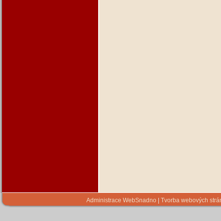
Administrace WebSnadno
|
Tvorba webových str