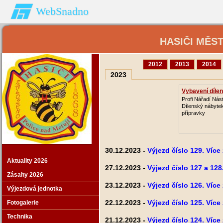
WebSnadno
HASIČI MĚS
2012
2013
2014
2023
Vybavení dílen
Profi Nářadí Nást
Dílenský nábytek
přípravky
30.12.2023 -
Výjezd číslo 129. Více
Aktuality 2026
27.12.2023 -
Výjezd číslo 127 a 128
Zásahy 2026
23.12.2023 -
Výjezd číslo 126. Více
Výjezdová jednotka
22.12.2023 -
Výjezd číslo 125. Více
Fotogalerie
Technika
21.12.2023 -
Výjezd číslo 124. Více