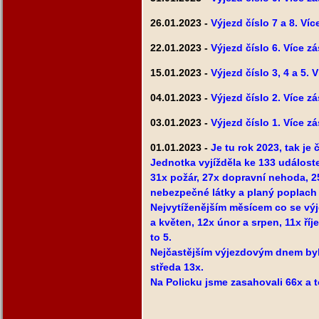
26.01.2023 -
Výjezd číslo 7 a 8. Ví
22.01.2023 -
Výjezd číslo 6. Více z
15.01.2023 -
Výjezd číslo 3, 4 a 5. 
04.01.2023 -
Výjezd číslo 2. Více z
03.01.2023 -
Výjezd číslo 1. Více z
01.01.2023 -
Je tu rok 2023, tak je 
Jednotka vyjížděla ke 133 událost
31x požár, 27x dopravní nehoda, 2
nebezpečné látky a planý poplach a
Nejvytíženějším měsícem co se výj
a květen, 12x únor a srpen, 11x říj
to 5.
Nejčastějším výjezdovým dnem byla 
středa 13x.
Na Policku jsme zasahovali 66x a t