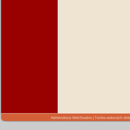
Administrace WebSnadno
|
Tvorba webových str