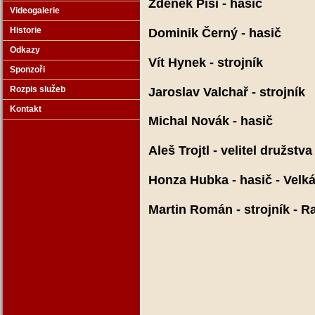
Zdeněk Piši - hasič
Videogalerie
Historie
Dominik Černý - hasič
Odkazy
Vít Hynek - strojník
Sponzoři
Rozpis služeb
Jaroslav Valchař - strojník
Kontakt
Michal Novák - hasič
Aleš Trojtl - velitel družstv
Honza Hubka - hasič - Velk
Martin Román - strojník - 