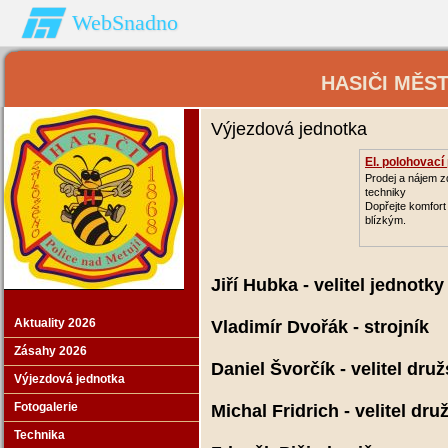
WebSnadno
HASIČI MĚS
Výjezdová jednotka
El. polohovací
Prodej a nájem z
techniky
Dopřejte komfor
blízkým.
Jiří Hubka - velitel jednotky
Aktuality 2026
Vladimír Dvořák - strojník
Zásahy 2026
Daniel Švorčík - velitel dru
Výjezdová jednotka
Fotogalerie
Michal Fridrich - velitel dru
Technika