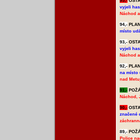
95,-
OSTAT
vyjeli ha
Náchod a
94,-
PLANÝ
místo udá
93,-
OSTAT
vyjeli ha
Náchod a
92,-
PLANÝ
na místo 
nad Metuj
91,-
POŽÁR
Náchod, J
90,-
OSTAT
značené c
záchranná
89,-
POŽÁR
Police na