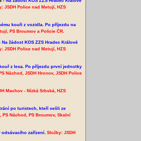
a -
Na žádost KOS ZZS Hradec Králové
y: JSDH Police nad Metují, HZS
nému kouři z vozidla. Po příjezdu na
ují, PS Broumov a Policie ČR.
-
Na žádost KOS ZZS Hradec Králové
y: JSDH Police nad Metují, HZS
kouř z lesa. Po příjezdu první jednotky
 PS Náchod, JSDH Hronov, JSDH Police
DH Machov - Nízká Srbská, HZS
rání po turistech, kteří sešli ze
), PS Náchod, PS Broumov, Skalní
 odsávacího zařízení.
Složky: JSDH