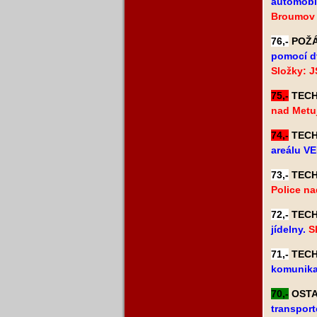
automobil
Broumov 
76,-
POŽÁR
pomocí d
Složky: J
75,-
TECHN
nad Metuj
74,-
TECHN
areálu VE
73,-
TECHN
Police na
72,-
TECHN
jídelny.
S
71,-
TECHN
komunika
70,-
OSTAT
transport