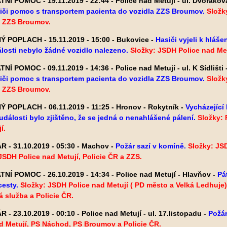
NÍ POMOC - 19.11.2019 - 22:44 - Police nad Metují - ul. Dvořákov
siči pomoc s transportem pacienta do vozidla ZZS Broumov.
Složk
 ZZS Broumov.
 POPLACH - 15.11.2019 - 15:00 - Bukovice -
Hasiči vyjeli k hláše
losti nebylo žádné vozidlo nalezeno.
Složky: JSDH Police nad Met
NÍ POMOC - 09.11.2019 - 14:36 - Police nad Metují - ul. K Sídlišti 
siči pomoc s transportem pacienta do vozidla ZZS Broumov.
Složk
 ZZS Broumov.
 POPLACH - 06.11.2019 - 11:25 - Hronov - Rokytník -
Vycházející 
události bylo zjištěno, že se jedná o nenahlášené pálení.
Složky:
í.
 - 31.10.2019 - 05:30 - Machov -
Požár sazí v komíně.
Složky: JS
SDH Police nad Metují, Policie ČR a ZZS.
NÍ POMOC - 26.10.2019 - 14:34 - Police nad Metují - Hlavňov -
Pát
esty.
Složky: JSDH Police nad Metují ( PD město a Velká Ledhuje
 služba a Policie ČR.
 - 23.10.2019 - 00:10 - Police nad Metují - ul. 17.listopadu -
Požár
d Metují, PS Náchod, PS Broumov a Policie ČR.