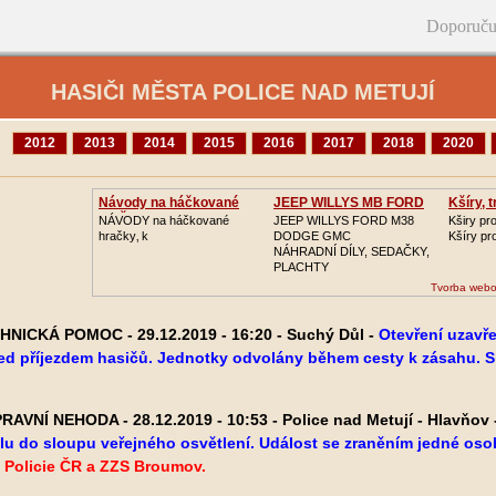
Doporuču
HASIČI MĚSTA POLICE NAD METUJÍ
2012
2013
2014
2015
2016
2017
2018
2020
Návody na háčkované
JEEP WILLYS MB FORD
Kšíry, 
hračk
GPW
NÁVODY na háčkované
JEEP WILLYS FORD M38
Kširy pr
hračky‚ k
DODGE GMC
Kšíry pr
NÁHRADNÍ DÍLY, SEDAČKY,
PLACHTY
Tvorba webo
NICKÁ POMOC - 29.12.2019 - 16:20 - Suchý Důl -
Otevření uzavře
řed příjezdem hasičů. Jednotky odvolány během cesty k zásahu.
S
AVNÍ NEHODA - 28.12.2019 - 10:53 - Police nad Metují - Hlavňov 
u do sloupu veřejného osvětlení. Událost se zraněním jedné oso
 Policie ČR a ZZS Broumov.