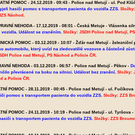
TNÍ POMOC - 24.12.2019 - 09:43 - Police nad Metují - ul. Pod Kl
yjeli hasiči pomoc s transportem pacienta do vozidla ZZS.
Složky
 HZS Náchod.
AVNÍ NEHODA - 17.12.2019 - 08:01 - Česká Metuje - Vlásenka siln
vozidla. Událost se zraněním.
Složky: JSDH Police nad Metují, P
ICKÁ POMOC - 03.12.2019 - 10:07 - Žďár nad Metují - železniční 
o automobilu, který uvízl na zledovatělé vozovce a částečně zůsta
SDH Police nad Metují, PS Náchod a Policie ČR.
VNÍ NEHODA - 03.12.2019 - 06:57 - Police nad Metují - Pěkov -
Do
nčilo převrácené na boku na silnici. Událost bez zranění.
Složky: 
 a Policie ČR.
NÍ POMOC - 28.11.2019 - 00:45 - Police nad Metují - ul. Fučíkova
siči pomoc s transportem pacienta do vozidla ZZS.
Složky: ZZS Br
NÍ POMOC - 24.11.2019 - 10:19 - Police nad Metují - ul. Tyršova -
asiči s transportem pacienta do vozidla ZZS.
Složky: ZZS Broumo