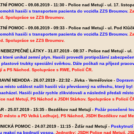
NÍ POMOC - 09.08.2019 - 11:30 - Police nad Metují - ul. 17. listop
omohli hasiči s transportem pacienta do vozidla ZZS Broumov.
Za
d. Spolupráce se ZZS Broumov.
NÍ POMOC - 09.08.2019 - 09:33 - Police nad Metují - ul. Pod Klů
omohli hasiči s transportem pacienta do vozidla ZZS Broumov.
Za
d. Spolupráce se ZZS Broumov.
NEBEZPEČNÉ LÁTKY - 31.07.2019 - 08:37 - Police nad Metují - ul.
 z které unikal zemní plyn. Hasiči provedli protipožární zabezpeče
 plastové trubky speciální svěrkou. Dále počkali na příjezd prac
í a PS Náchod. Spolupráce s RWE, Policií ČR.
VNÍ NEHODA - 26.07.2019 - 22:32 - Jívka - Vernéřovice -
Dopravn
na místo událost našli hasiči vůz převrácený na střechu, který byl
acházel. Hasiči požár rychle zlikvidovali a následně předali místo
ce nad Metují, PS Náchod a JSDH Stárkov. Spolupráce s Policií Č
 - 25.07.2019 - 15:35 - Bezděkov nad Metují -
Požár posečené lo
PD město a PD Velká Ledhuje), PS Náchod, JSDH Bezděkov nad Met
ICKÁ POMOC - 24.07.2019 - 11:15 - Žďár nad Metují -
Poskytnutí
u reakcí na bodnutí vosou.
Jednotky: JSDH Police nad Metují, JS