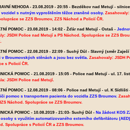
VNÍ NEHODA - 23.08.2019 - 20:55 - Bezděkov nad Metují - silnice
 vozidel s nutným vyproštěním těžce zraněné osoby.
Zasahovaly:
polupráce se ZZS Broumov, ZZS Náchod a Policií ČR.
NÍ POMOC - 23.08.2019 - 14:02 - Žďár nad Metují - Ostaš -
Jednot
ly: JSDH Police nad Metují a PS Náchod. Spolupráce se ZZS Brou
.
NÍ POMOC - 22.08.2019 - 22:09 - Suchý Důl - Slavný (směr Zaječí 
i v Broumovských stěnách a jsou bez světla.
Zasahovaly: JSDH Po
e s Policií ČR.
ICKÁ POMOC - 21.08.2019 - 15:05 - Police nad Metují - ul. 17. li
a: JSDH Police nad Metují.
NÍ POMOC - 12.08.2019 - 08:06 - Police nad Metují - ul. K Sídlišti
siči pomoc s transportem pacienta do vozidla ZZS Broumov.
Zasah
 HZS Náchod. Spolupráce se ZZS Broumov.
ICKÁ POMOC - 10.08.2019 - 21:03- Suchý Důl -
Na žádost KOS ZZ
osoby s využitím automatizovaného externího defibrilátoru (AED)
d. Spolupráce s Policií ČR a ZZS Broumov.