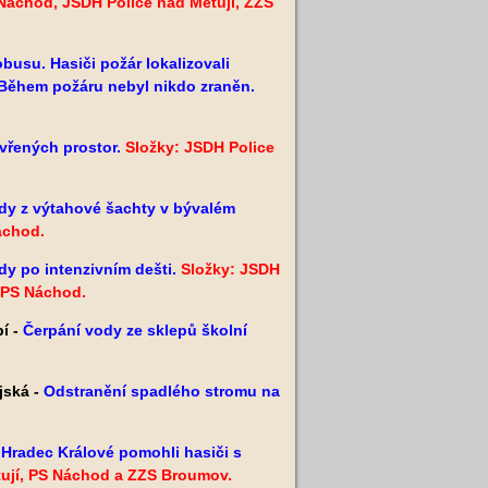
Náchod, JSDH Police nad Metují, ZZS
busu. Hasiči požár lokalizovali
Během požáru nebyl nikdo zraněn.
vřených prostor.
Složky: JSDH Police
dy z výtahové šachty v bývalém
áchod.
dy po intenzivním dešti.
Složky: JSDH
a PS Náchod.
í -
Čerpání vody ze sklepů školní
jská -
Odstranění spadlého stromu na
Hradec Králové pomohli hasiči s
tují, PS Náchod a ZZS Broumov.