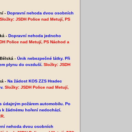
ní -
Dopravní nehoda dvou osobních
Složky: JSDH Police nad Metují, PS
ká -
Dopravní nehoda jednoho
DH Police nad Metují, PS Náchod a
 Bělská -
Únik nebezpečné látky. Při
em plynu do ovzduší.
Složky: JSDH
ká -
Na žádost KOS ZZS Hradec
v.
Složky: JSDH Police nad Metují,
s údajným požárem automobilu. Po
 a k žádnému hoření nedochází.
ČR.
vní nehoda dvou osobních