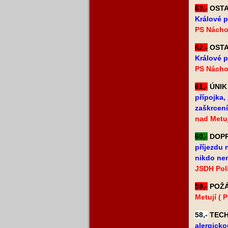
63,-
OSTAT
Králové p
PS Nácho
62,-
OSTAT
Králové p
PS Nácho
61,-
ÚNIK 
přípojka,
zaškrcení
nad Metuj
60,-
DOPRA
příjezdu 
nikdo nen
JSDH Poli
59,-
POŽÁR
Metují ( 
58,-
TECHN
alergicko