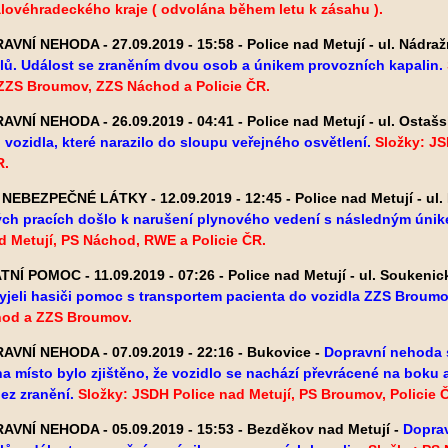
lovéhradeckého kraje ( odvolána během letu k zásahu ).
VNÍ NEHODA - 27.09.2019 - 15:58 - Police nad Metují - ul. Nádraž
lů. Událost se zraněním dvou osob a únikem provozních kapalin.
ZZS Broumov, ZZS Náchod a Policie ČR.
VNÍ NEHODA - 26.09.2019 - 04:41 - Police nad Metují - ul. Ostašs
vozidla, které narazilo do sloupu veřejného osvětlení.
Složky: JS
R.
NEBEZPEČNÉ LÁTKY - 12.09.2019 - 12:45 - Police nad Metují - ul.
ch pracích došlo k narušení plynového vedení s následným únik
d Metují, PS Náchod, RWE a Policie ČR.
NÍ POMOC - 11.09.2019 - 07:26 - Police nad Metují - ul. Soukenic
yjeli hasiči pomoc s transportem pacienta do vozidla ZZS Broumo
od a ZZS Broumov.
VNÍ NEHODA - 07.09.2019 - 22:16 - Bukovice -
Dopravní nehoda 
na místo bylo zjištěno, že vozidlo se nachází převrácené na boku
ez zranění.
Složky: JSDH Police nad Metují, PS Broumov, Policie 
VNÍ NEHODA - 05.09.2019 - 15:53 - Bezděkov nad Metují -
Dopra