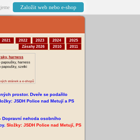
Založit web nebo e-shop
jeme
2021
2022
2023
2024
2025
Zásahy 2026
2010
2011
traky, harness
o papoušky, harness
o papoušky, szelki
vých stránek a e-shopů
ných prostor. Dveře se podařilo
ložky: JSDH Police nad Metují a PS
-
Dopravní nehoda osobního
by.
Složky: JSDH Police nad Metují, PS