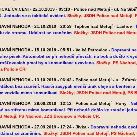
CKÉ CVIČENÍ - 22.10.2019 - 09:10 - Police nad Metují - ul. Na Sibiř
 Jednalo se o taktické cvičení.
Složky: JSDH Police nad Metují,
VNÍ NEHODA - 21.10.2019 - 20:59 -Teplice nad Metují - Lachov -
u do stromu. Událost se zraněním.
Složky: JSDH Police nad Metu
VNÍ NEHODA - 15.10.2019 - 05:51 - Velké Petrovice -
Dopravní ne
cího písek. Automobil se při nehodě převrátil na bok a došlo k v
rošťovacích prací byla komunikace uzavřena.
Složky: PS Náchod,
a Policie ČR.
VNÍ NEHODA - 13.10.2019 - 06:42 - Police nad Metují - ul. Žďársk
Událost bez zranění. Hasiči zasypali menší únik oleje sorbentem 
ím vozidla mimo komunikaci.
Složky: JSDH Police nad Metují, PS 
VNÍ NEHODA - 28.09.2019 - 12:12 - Police nad Metují - Hony -
Ne
é na střechu mimo komunikaci. Při nehodě došlo ke zranění jedn
d Metují, PS Náchod, ZZS Broumov a Policie ČR.
VNÍ NEHODA - 27.09.2019 - 17:24 - Jívka -
Dopravní nehoda osobn
Událost se zraněním.
Složky: JSDH Police nad Metují, PS Náchod, 