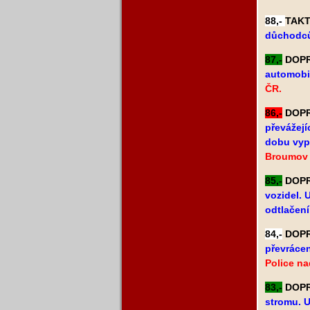
88,-
TAKTI
důchodců.
87,-
DOPRA
automobil
ČR.
86,-
DOPRA
převážejí
dobu vyp
Broumov 
85,-
DOPRA
vozidel. 
odtlačen
84,-
DOPRA
převrácen
Police na
83,-
DOPRA
stromu. 