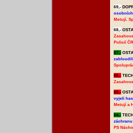
69,-
DOPRA
osobních
Metují. S
68,-
OSTAT
Zasahova
Policií ČR
67,-
OSTAT
zabloudil
Spoluprác
66,-
TECHN
Zasahoval
65,-
OSTAT
vyjeli ha
Metují a
64,-
TECHN
záchranu 
PS Nácho