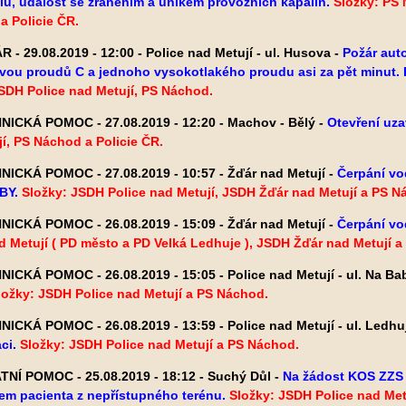
ů, událost se zraněním a únikem provozních kapalin.
Složky: PS 
a Policie ČR.
 - 29.08.2019 - 12:00 - Police nad Metují - ul. Husova -
Požár auto
vou proudů C a jednoho vysokotlakého proudu asi za pět minut. 
SDH Police nad Metují, PS Náchod.
ICKÁ POMOC - 27.08.2019 - 12:20 - Machov - Bělý -
Otevření uza
í, PS Náchod a Policie ČR.
ICKÁ POMOC - 27.08.2019 - 10:57 - Žďár nad Metují -
Čerpání vo
BY.
Složky: JSDH Police nad Metují, JSDH Žďár nad Metují a PS N
ICKÁ POMOC - 26.08.2019 - 15:09 - Žďár nad Metují -
Čerpání vo
d Metují ( PD město a PD Velká Ledhuje ), JSDH Žďár nad Metují 
ICKÁ POMOC - 26.08.2019 - 15:05 - Police nad Metují - ul. Na Bab
ložky: JSDH Police nad Metují a PS Náchod.
ICKÁ POMOC - 26.08.2019 - 13:59 - Police nad Metují - ul. Ledhu
ci.
Složky: JSDH Police nad Metují a PS Náchod.
NÍ POMOC - 25.08.2019 - 18:12 - Suchý Důl -
Na žádost KOS ZZS 
em pacienta z nepřístupného terénu.
Složky: JSDH Police nad Me