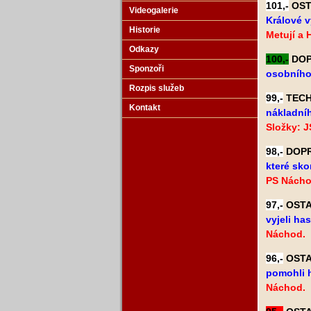
101,-
OSTA
Videogalerie
Králové v
Historie
Metují a
Odkazy
100,-
DOPR
Sponzoři
osobního 
Rozpis služeb
99,-
TECHN
Kontakt
nákladníh
Složky: J
98,-
DOPRA
které sko
PS Náchod
97,-
OSTAT
vyjeli ha
Náchod.
96,-
OSTAT
pomohli h
Náchod.