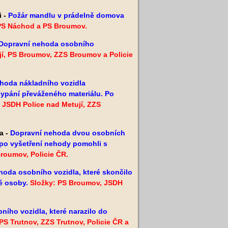
i -
Požár mandlu v prádelně domova
 PS Náchod a PS Broumov.
Dopravní nehoda osobního
jí, PS Broumov, ZZS Broumov a Policie
hoda nákladního vozidla
ysypání převáženého materiálu. Po
 JSDH Police nad Metují, ZZS
a -
Dopravní nehoda dvou osobních
a po vyšetření nehody pomohli s
Broumov, Policie ČR.
hoda osobního vozidla, které skončilo
é osoby.
Složky: PS Broumov, JSDH
ího vozidla, které narazilo do
PS Trutnov, ZZS Trutnov, Policie ČR a