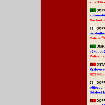
a LZS Krá
82,-
DOPRA
automobi
Náchod, 
81,-
DOPRA
osobního 
Policie Č
80,-
ÚNIK 
výkopový
Police na
79,-
OSTAT
Králové v
HZS Nách
78,-
DOPRA
příjezdu 
Událost b
77,-
DOPRA