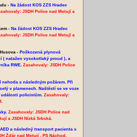
adu -
Na žádost KOS ZZS Hradec
sahovaly: JSDH Police nad Metují a
čkem -
Na žádost KOS ZZS Hradec
sahovaly: JSDH Police nad Metují a
 Husova -
Poškozená plynová
ní ( natažen vysokotlaký proud ), a
ovníka RWE.
Zasahovaly: JSDH Police
í nehoda s následným požárem. Při
 celý v plamenech. Naštěstí se ve voze
 události policistům.
Zasahovaly:
R.
uky.
Zasahovaly: JSDH Police nad
ují a JSDH Nízká Srbská.
 AED a následný transport pacienta s
DH Žďár nad Metují , PS Náchod.