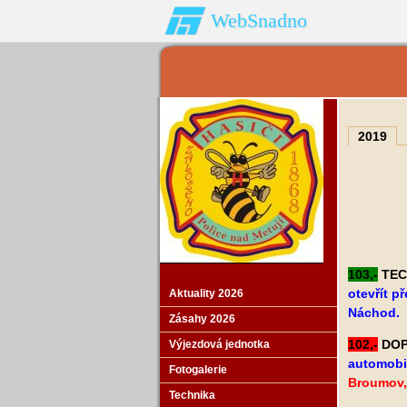
WebSnadno
2019
103,-
TECH
otevřít p
Aktuality 2026
Náchod.
Zásahy 2026
102,-
DOPR
Výjezdová jednotka
automobil
Fotogalerie
Broumov,
Technika