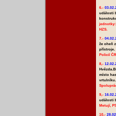
6.-
03.02
události 
konstruk
jednotky:
HZS.
7.-
04.02.
že oheň z
přístroje.
Policií Č
8,-
12.02
Hvězda.Bě
místo has
vrtulníku
Spoluprá
9,-
16.02.
události 
Metují, 
10,-
28.02