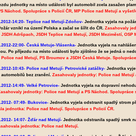
ezdu jednotky na místo události byl automobil zcela zasažen pla
PS Náchod. Spolupráce s Policií ČR, MP Police nad Metují a vyšet
.2012-14:20- Teplice nad Metují-Zdoňov-
Jednotka vyjela na požár
Požár vznikl na území Polska a začal se šířit do ČR.
Zasahovaly jed
 JSDH Adršpach, JSDH Teplice nad Metují, JSDH Meziměstí, OSP 
4.2012-22:00- Česká Metuje-Vlásenka-
Jednotka vyjela na nahláše
ou. Po příjezdu na místo události bylo zjištěno že se jedná o ne
 Police nad Metují, PS Broumov a JSDH Česká Metuje.
Spolupráce
.2012-10:43- Police nad Metují- Petrovické zatáčky-
Jednotka vyje
 automobilů bez zranění.
Zasahovaly jednotky: Police nad Metují 
.2012-14:49- Velké Petrovice-
Jednotka vyjela na dopravní nehodu
Zasahovaly jednotky: Police nad Metují a PS Náchod. Spolupráce s
.2012- 07:49- Bukovice-
Jednotka vyjela odstranit spadlý strom př
la jednotka:
Police nad Metují. Spolupráce s Policií ČR.
.2012- 14:07- Žďár nad Metují-
Jednotka odstranila spadlý smrk n
sahovala jednotka: Police nad Metují.