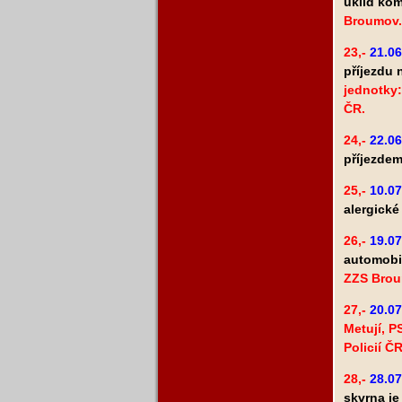
úklid ko
Broumov.
23,-
21.06
příjezdu 
jednotky:
ČR.
24,-
22.06
příjezde
25,-
10.07
alergické
26,-
19.07
automobi
ZZS Brou
27,-
20.07
Metují, 
Policií Č
28,-
28.07
skvrna je