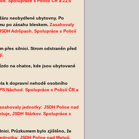
od. Spolupráce s Policií ČR a ZZS
žáru neobydlené ubytovny. Po
romu po zásahu bleskem.
Zasahovaly
JSDH Adršpach. Spolupráce s Policií
m přes silnici. Strom odstraněn před
í.
nízdo na chatce, kde jsou ubytované
ela k dopravní nehodě osobního
PS Náchod. Spolupráce s Policií ČR a
asahovaly jednotky: JSDH Police nad
tuje, JSDH Stárkov.
Spolupráce s
lnici. Průzkumem bylo zjištěno, že
ednotka: JSDH Police nad Metují.