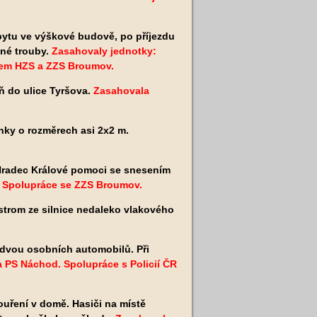
 bytu ve výškové budově, po příjezdu
nné trouby.
Zasahovaly jednotky:
elem HZS a ZZS Broumov.
ň do ulice Tyršova.
Zasahovala
anky o rozměrech asi 2x2 m.
 Hradec Králové pomoci se snesením
. Spolupráce se ZZS Broumov.
 strom ze silnice nedaleko vlakového
 dvou osobních automobilů. Při
a PS Náchod. Spolupráce s Policií ČR
uření v domě. Hasiči na místě