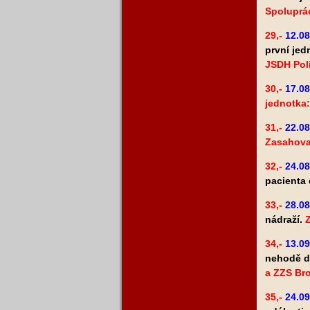
Spoluprác
29,-
12.08
první jed
JSDH Poli
30,-
17.08
jednotka:
31,-
22.08
Zasahova
32,-
24.08
pacienta
33,-
28.08
nádraží.
34,-
13.09
nehodě d
a ZZS Br
35,-
24.09