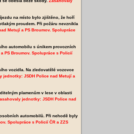
st se obešla beze škody.
Zasahovaly
íjezdu na místo bylo zjištěno, že hoří
otlakým proudem. Při požáru nevznikla
nad Metují a PS Broumov. Spolupráce
ního automobilu
s únikem provozních
 a PS Broumov. Spolupráce s Policií
ho vozidla. Na zledovatělé vozovce
 jednotky: JSDH Police nad Metují a
iditelným plamenům v lese v oblasti
asahovaly jednotky: JSDH Police nad
osobních automobilů. Při nehodě byly
ov. Spolupráce s Policií ČR a
ZZS