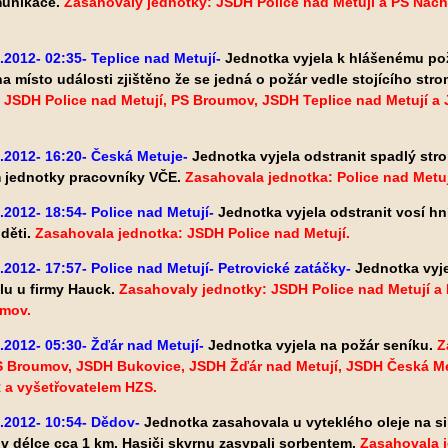
munikace.
Zasahovaly jednotky: JSDH Police nad Metují a PS Nách
.2012- 02:35- Teplice nad Metují-
Jednotka vyjela k hlášenému po
na místo události zjištěno že se jedná o požár vedle stojícího st
 JSDH Police nad Metují, PS Broumov, JSDH Teplice nad Metují a 
.2012- 16:20- Česká Metuje-
Jednotka vyjela odstranit spadlý stro
m jednotky pracovníky VČE.
Zasahovala
jednotka: Police nad Metuj
.2012- 18:54- Police nad Metují-
Jednotka vyjela odstranit vosí h
 děti.
Zasahovala jednotka: JSDH Police nad Metují.
.2012- 17:57- Police nad Metují- Petrovické zatáčky-
Jednotka vyj
lu u firmy Hauck.
Zasahovaly jednotky: JSDH Police nad Metují a 
mov.
.2012- 05:30- Žďár nad Metují-
Jednotka vyjela na požár seníku.
Z
PS Broumov, JSDH Bukovice, JSDH Žďár nad Metují, JSDH Česká Me
R a vyšetřovatelem HZS.
.2012- 10:54- Dědov-
Jednotka zasahovala u vyteklého oleje na si
 v délce cca 1 km. Hasiči skvrnu zasypali sorbentem.
Zasahovala j