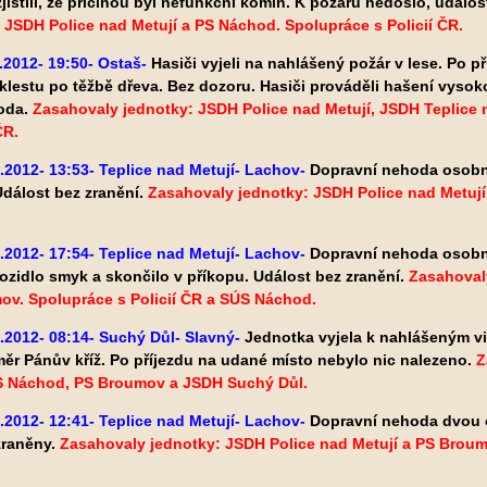
zjistili, že příčinou byl nefunkční komín. K požáru nedošlo, událo
 JSDH Police nad Metují a PS Náchod. Spolupráce s Policií ČR.
.2012- 19:50- Ostaš-
Hasiči vyjeli na nahlášený požár v lese. Po př
lestu po těžbě dřeva. Bez dozoru. Hasiči prováděli hašení vysok
oda.
Zasahovaly jednotky: JSDH Police nad Metují, JSDH Teplice 
ČR.
.2012- 13:53- Teplice nad Metují- Lachov-
Dopravní nehoda osob
Událost bez zranění.
Zasahovaly jednotky: JSDH Police nad Metují
.2012- 17:54- Teplice nad Metují- Lachov-
Dopravní nehoda osobní
ozidlo smyk a skončilo v příkopu.
Událost bez zranění.
Zasahovaly
ov. Spolupráce s Policií ČR a SÚS Náchod.
.2012- 08:14- Suchý Důl- Slavný-
Jednotka vyjela k nahlášeným v
ěr Pánův kříž. Po příjezdu na udané místo nebylo nic nalezeno.
Z
PS Náchod, PS Broumov a JSDH Suchý Důl.
.2012- 12:41- Teplice nad Metují- Lachov-
Dopravní nehoda dvou 
zraněny.
Zasahovaly jednotky: JSDH Police nad Metují a PS Broum