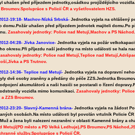
yl uhašen před příjezdem jednotky,osádkou projíždějícího vozidla
S Broumov
.Spolupráce s Policií ČR a vyšetřovatelem HZS.
.2012-19:18- Machov-Nízká Srbská-
Jednotka vyjela na ohlášený p
 domu.Požár uhašen před příjezdem jednotek majiteli domu.Po pře
dnu.
Zasahovaly jednotky: Police nad Metují,Machov a PS Náchod
2012-04:28- Jívka Janovice-
Jednotka vyjela na požár velkokapaci
o okresu.Při příjezdu naší jednotky na místo události se hala na
asahovaly jednotky: Police nad Metují,Teplice nad Metují,Adršp
ší,Jívka a PS Trutnov.
2012-14:36- Teplice nad Metují-
Jednotka vyjela na dopravní neh
yly dvě osoby zraněny
a předány do péče ZZS.Jednotka Broumov k
odpojení akumulátorů a naši hasiči se postarali o řízení doprav
 odstranily vozidla mimo komunikaci.
Zasahovaly jednotky: Polic
R a ZZS Broumov.
.2012-23:20- Slavný-Kamenná brána-
Jednotka vyjela na žádost Pol
ných osobách.Na místo události byl povolán vrtulník Policie ČR 
Muž a žena byli nalezeni nezraněni v oblasti Kamenné brány a
ch
ad Metují(PD město a PD Velká Ledhuje),PS Broumov,PS Náchod,J
chranné služby.Spolupráce s Policií ČR.