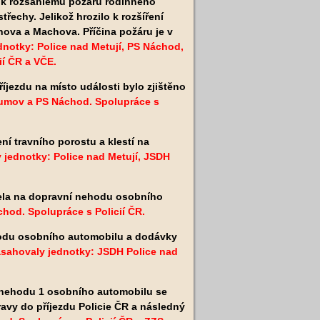
a k rozsáhlému požáru rodinného
řechy. Jelikož hrozilo k rozšíření
ova a Machova. Příčina požáru je v
notky: Police nad Metují, PS Náchod,
í ČR a VČE.
íjezdu na místo události bylo zjištěno
oumov a PS Náchod. Spolupráce s
ní travního porostu a klestí na
 jednotky: Police nad Metují, JSDH
ela na dopravní nehodu osobního
hod. Spolupráce s Policií ČR.
hodu osobního automobilu a dodávky
sahovaly jednotky: JSDH Police nad
 nehodu 1 osobního automobilu se
ravy do příjezdu Policie ČR a následný