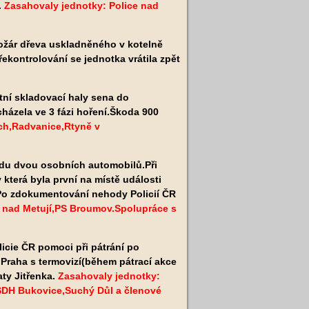
.
Zasahovaly jednotky: Police nad
ožár
dřeva uskladněného v kotelně
kontrolování se jednotka vrátila zpět
.
tní skladovací haly sena do
cházela ve 3 fázi hoření.Škoda 900
ach,Radvanice,Rtyně v
odu dvou osobních automobilů.Při
terá byla první na místě události
y.Po zdokumentování nehody Policií ČR
e nad Metují,PS Broumov.Spolupráce s
icie ČR pomoci při pátrání po
Praha s termovizí(během pátrací akce
aty
Jitřenka.
Zasahovaly jednotky:
SDH Bukovice,Suchý Důl a členové