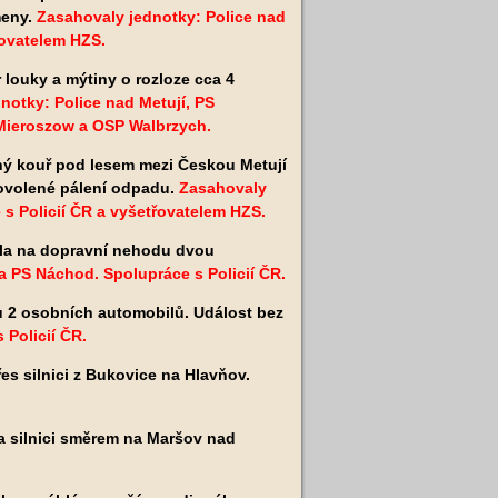
meny.
Zasahovaly jednotky: Police nad
řovatelem HZS.
 louky a mýtiny o rozloze cca 4
notky: Police nad Metují, PS
Mieroszow a OSP Walbrz
ych.
ný kouř pod lesem mezi Českou Metují
dovolené pálení odpadu.
Zasahovaly
 s Policií ČR a vyšetřovatelem HZS.
la na dopravní nehodu dvou
a PS Náchod. Spolupráce s Policií ČR.
 2 osobních automobilů. Událost bez
 Policií ČR.
es silnici z Bukovice na Hlavňov.
a silnici směrem na Maršov nad