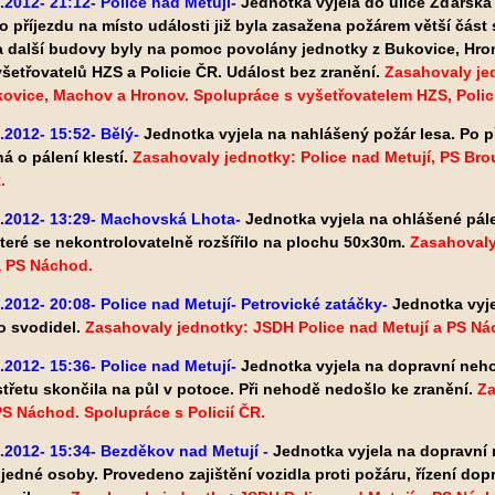
.2012- 21:12- Police nad Metují-
Jednotka vyjela do ulice Žďársk
 příjezdu na místo události již byla zasažena požárem větší část st
 další budovy byly na pomoc povolány jednotky z Bukovice, Hron
yšetřovatelů HZS a Policie ČR. Událost bez zranění.
Zasahovaly jed
vice, Machov a Hronov. Spolupráce s vyšetřovatelem HZS, Polici
.2012- 15:52- Bělý-
Jednotka vyjela na nahlášený požár lesa. Po př
á o pálení klestí.
Zasahovaly jednotky: Police nad Metují, PS Br
.
6.2012- 13:29- Machovská Lhota-
Jednotka vyjela na ohlášené pále
teré se nekontrolovatelně rozšířilo
na plochu 50x30m.
Zasahovaly
 PS Náchod.
.2012- 20:08- Police nad Metují- Petrovické zatáčky-
Jednotka vyj
o svodidel.
Zasahovaly jednotky: JSDH Police nad Metují a PS Nác
.2012- 15:36- Police nad Metují-
Jednotka vyjela na dopravní ne
střetu skončila na půl v potoce. Při nehodě nedošlo ke zranění.
Za
PS Náchod. Spolupráce s Policií ČR.
.2012- 15:34- Bezděkov nad Metují -
Jednotka vyjela na dopravní
 jedné osoby.
Provedeno zajištění vozidla proti požáru, řízení dop