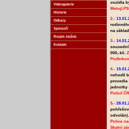
vozidla b
Videogalerie
Metují,P
Historie
2.-
13.01
Odkazy
rodinného
Sponzoři
na zákla
Rozpis služeb
3.-
14.01.
Kontakt
sousedníh
000,-kč.
Z
Podkrkono
4.-
15.01.
nehodě b
provedla 
jednotky
Policií Č
5.-
28.01
pohřešova
odvolán).
Police n
Skalní zá