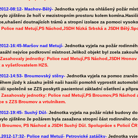
.2012-08:12- Machov-Bělý-
Jednotka vyjela na ohlášený požár mís
bylo zjištěno že hoří v mezistropním prostoru kolem komína.Hasiči
ce,uhašení doutnajících trámů
a stropní izolace za pomoci vysok
 Police nad Metují,PS Náchod,JSDH Nízká Srbská a JSDH Bělý.Spo
2012-16:45-Maršov nad Metují-
Jednotka vyjela na požár rodinnéh
asáhl nejvíce podkrovní místnost.Jelikož objekt byl zcela zakouř
Zasahovaly jednotky: Police nad Metují,PS Náchod,JSDH Hronov 
R a vyšetřovatelem HZS.
.2012-14:53- Broumovský stěny-
Jednotka vyjela na pomoc zraně
hem jízdy k zásahu ještě naši hasiči pomohli vyprostit automobi
iči společně se ZZS poskytli pacientovi základní ošetření a připr
.
Zasahovaly jednotky: Police nad Metují,PS Broumov,PS Náchod a
ce s ZZS Broumov a vrtulníkem.
2012-19:45- Suchý Důl-
Jednotka vyjela na požár nízké budovy do
bylo zjištěno že požárem byla zasažena stropní část rodinného 
PS Broumov, PS Náchod a JSDH Suchý Důl. Spolupráce s Policií Č
.2012-17:32- Police nad Metují- Petrovické zatáčky-
Jednotka vyje