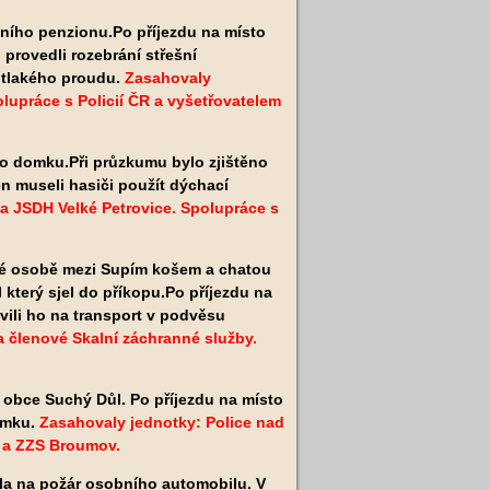
tního penzionu.Po příjezdu na místo
 provedli rozebrání střešní
otlakého proudu.
Zasahovaly
lupráce s Policií ČR a vyšetřovatelem
o domku.Při průzkumu bylo zjištěno
en museli hasiči použít dýchací
a JSDH Velké Petrovice. Spolupráce s
né osobě mezi Supím košem a chatou
l
který sjel do příkopu.Po příjezdu na
avili ho na transport v podvěsu
 členové Skalní záchranné služby.
 obce Suchý Důl. Po příjezdu na místo
domku.
Zasahovaly jednotky: Police nad
R a ZZS Broumov.
la na požár osobního automobilu. V