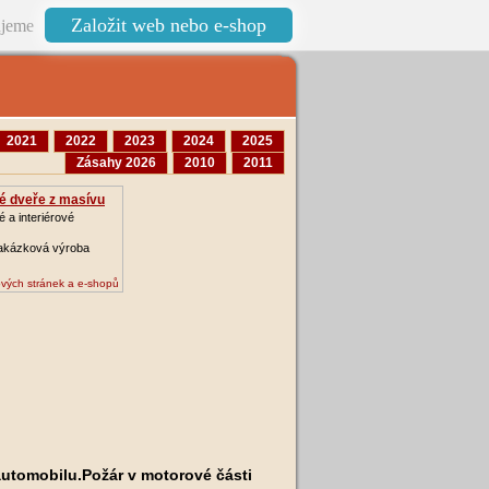
Založit web nebo e-shop
jeme
2021
2022
2023
2024
2025
Zásahy 2026
2010
2011
é dveře z masívu
 a interiérové
zakázková výroba
vých stránek a e-shopů
automobilu.Požár v motorové části