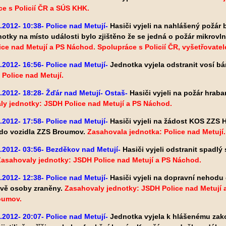
e s Policií ČR a SÚS KHK.
.2012- 10:38- Police nad Metují-
Hasiči vyjeli na nahlášený požár
notky na místo události bylo zjištěno že se jedná o požár mikrovl
ce nad Metují a PS Náchod. Spolupráce s Policií ČR, vyšetřovat
.2012- 16:56- Police nad Metují-
Jednotka vyjela odstranit vosí bá
 Police nad Metují.
.2012- 18:28- Žďár nad Metují- Ostaš-
Hasiči vyjeli na požár hrab
ly jednotky: JSDH Police nad Metují a PS Náchod.
.2012- 17:58- Police nad Metují-
Hasiči vyjeli na žádost KOS ZZS
 do vozidla ZZS Broumov.
Zasahovala jednotka: Police nad Metují
.2012- 03:56- Bezděkov nad Metují-
Hasiči vyjeli odstranit spadlý
Zasahovaly jednotky: JSDH Police nad Metují a PS Náchod.
.2012- 12:38- Police nad Metují-
Hasiči vyjeli na dopravní nehodu
vě osoby zraněny.
Zasahovaly jednotky: JSDH Police nad Metují 
oumov.
.2012- 20:07- Police nad Metují-
Jednotka vyjela k hlášenému zako