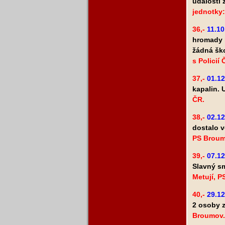
události 
jednotky:
36,-
11.10
hromady k
žádná šk
s Policií 
37,-
01.12
kapalin. 
ČR.
38,-
02.12
dostalo v
PS Broum
39,-
07.12
Slavný sm
Metují, 
40,-
29.12
2 osoby 
Broumov.