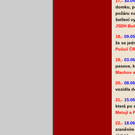
17,-
30.04
domku, po
požáru na
šetření v
JSDH Buko
18,-
09.05
že se jedn
Policií ČR
19,-
03.0
pasece, k
Machov a
20,-
08.06
vozidla d
21,-
15.06
která po 
Metují a 
22,-
18.06
zraněním