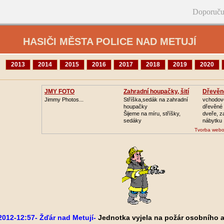
Doporuču
HASIČI MĚSTA POLICE NAD METUJÍ
2013
2014
2015
2016
2017
2018
2019
2020
JMY FOTO
Zahradní houpačky, šití
Dřevěn
Jimmy Photos...
Stříška,sedák na zahradní
vchodové
houpačky
dřevěné
Šijeme na míru, stříšky,
dveře, 
sedáky
nábytku
Tvorba webo
2012-12:57- Žďár nad Metují-
Jednotka vyjela na požár osobního 