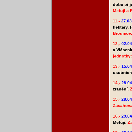
době příj
Metují a 
11,-
27.03
hektary. 
Broumov,
12,-
02.0
a Vlásenk
jednotky:
13,-
15.04
osobních
14,-
28.04
zranění.
15,-
29.04
Zasahova
16,-
29.04
Metují.
Za